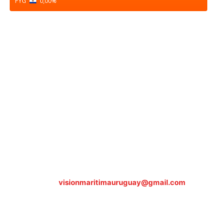
PYG
0,00
%
Sobre nosotros
ASOCIACIÓN CULTURAL Y EDUCATIVA URUGUAY
MARÍTIMO Personería Jurídica M.E.C Nº10457
Dr. Alejandro Beisso 1618.
Telefax (0598) 2 403 62 25
Organización Civil Sin Fines de Lucro
Contáctanos:
visionmaritimauruguay@gmail.com