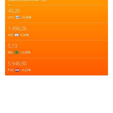
=
40,26
UYU
–0,06
%
1.496,26
ARS
0,00
%
5,13
BRL
–0,28
%
5.946,90
PYG
–0,23
%
Sobre nosotros