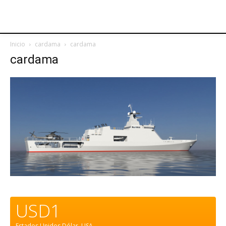
Inicio
cardama
cardama
cardama
USD1
Estados Unidos Dólar.
USA