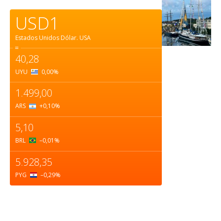
USD1
Estados Unidos Dólar.
USA
=
40,28
UYU
0,00
%
1.499,00
ARS
+0,10
%
5,10
BRL
–0,01
%
5.928,35
PYG
–0,29
%