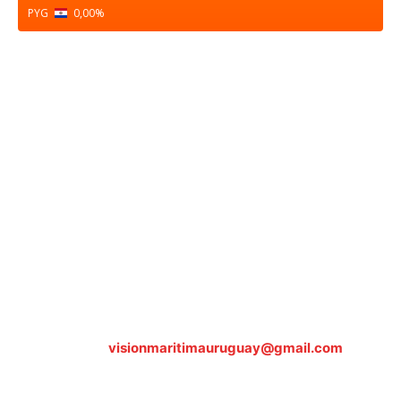
PYG
0,00
%
Sobre nosotros
ASOCIACIÓN CULTURAL Y EDUCATIVA URUGUAY
MARÍTIMO Personería Jurídica M.E.C Nº10457
Dr. Alejandro Beisso 1618.
Telefax (0598) 2 403 62 25
Organización Civil Sin Fines de Lucro
Contáctanos:
visionmaritimauruguay@gmail.com