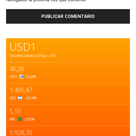
USD1
Estados Unidos Dólar.
USA
=
40,28
UYU
0,00
%
1.495,47
ARS
–0,24
%
5,10
BRL
0,00
%
5.928,35