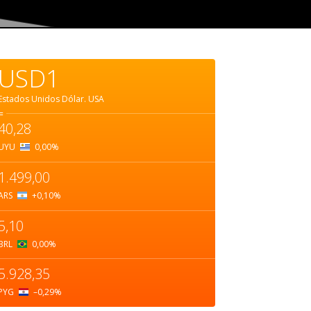
USD1
Estados Unidos Dólar.
USA
=
40,28
UYU
0,00
%
1.499,00
ARS
+0,10
%
5,10
BRL
0,00
%
5.928,35
PYG
–0,29
%