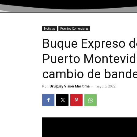
Noticias
Puertos Comerciales
Buque Expreso del
Puerto Montevid
cambio de bande
Por
Uruguay Vision Maritima
-
mayo 5, 2022