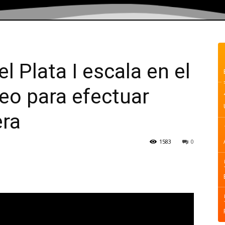
 Plata I escala en el
eo para efectuar
ra
1583
0