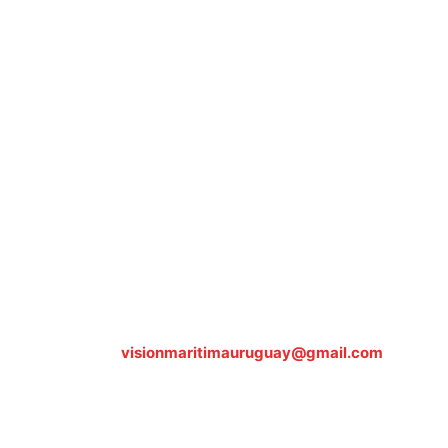
Sobre nosotros
ASOCIACIÓN CULTURAL Y EDUCATIVA URUGUAY
MARÍTIMO Personería Jurídica M.E.C Nº10457
Dr. Alejandro Beisso 1618.
Telefax (0598) 2 403 62 25
Organización Civil Sin Fines de Lucro
Contáctanos:
visionmaritimauruguay@gmail.com