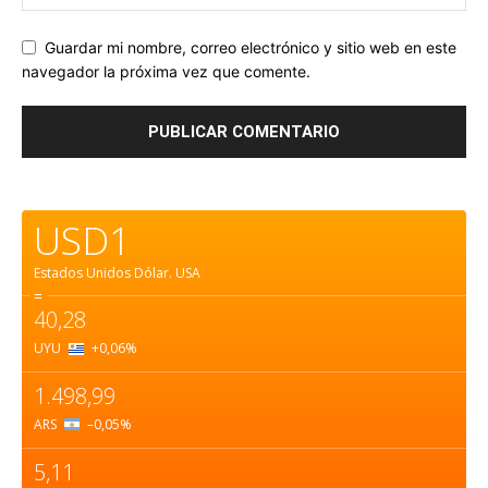
Guardar mi nombre, correo electrónico y sitio web en este
navegador la próxima vez que comente.
USD1
Estados Unidos Dólar.
USA
=
40,28
UYU
+0,06
%
1.498,99
ARS
–0,05
%
5,11