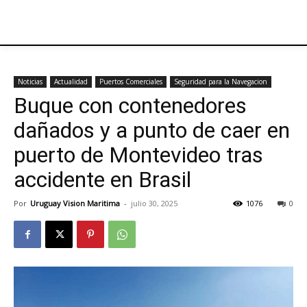
Noticias
Actualidad
Puertos Comerciales
Seguridad para la Navegacion
Buque con contenedores
dañados y a punto de caer en
puerto de Montevideo tras
accidente en Brasil
Por
Uruguay Vision Maritima
-
julio 30, 2025
1076
0