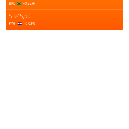
BRL
–0,32
%
5.945,50
PYG
–0,02
%
Sobre nosotros
ASOCIACIÓN CULTURAL Y EDUCATIVA URUGUAY
MARÍTIMO Personería Jurídica M.E.C Nº10457
Dr. Alejandro Beisso 1618.
Telefax (0598) 2 403 62 25
Organización Civil Sin Fines de Lucro