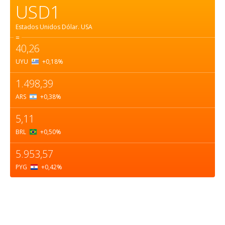
USD1
Estados Unidos Dólar.
USA
=
40,26
UYU
+0,18
%
1.498,39
ARS
+0,38
%
5,11
BRL
+0,50
%
5.953,57
PYG
+0,42
%