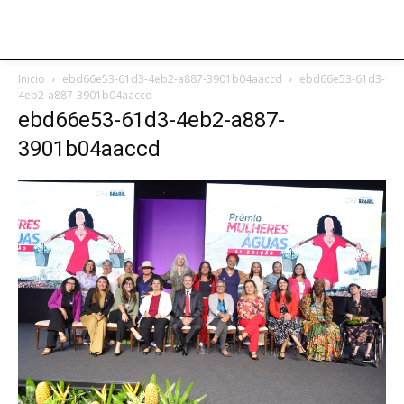
Inicio
ebd66e53-61d3-4eb2-a887-3901b04aaccd
ebd66e53-61d3-
4eb2-a887-3901b04aaccd
ebd66e53-61d3-4eb2-a887-
3901b04aaccd