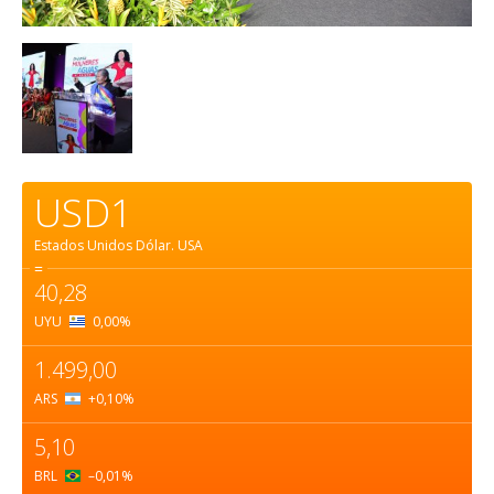
USD1
Estados Unidos Dólar.
USA
=
40,28
UYU
0,00
%
1.499,00
ARS
+0,10
%
5,10
BRL
–0,01
%