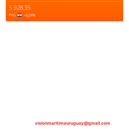
5.928,35
PYG
–0,29
%
Sobre nosotros
ASOCIACIÓN CULTURAL Y EDUCATIVA URUGUAY
MARÍTIMO Personería Jurídica M.E.C Nº10457
Dr. Alejandro Beisso 1618.
Telefax (0598) 2 403 62 25
Organización Civil Sin Fines de Lucro
Contáctanos:
visionmaritimauruguay@gmail.com