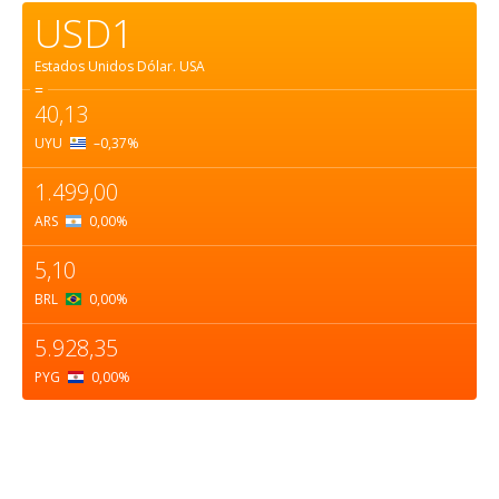
USD1
Estados Unidos Dólar.
USA
=
40,13
UYU
–0,37
%
1.499,00
ARS
0,00
%
5,10
BRL
0,00
%
5.928,35
PYG
0,00
%