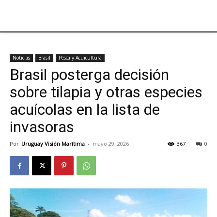
Noticias
Brasil
Pesca y Acuicultura
Brasil posterga decisión
sobre tilapia y otras especies
acuícolas en la lista de
invasoras
Por
Uruguay Visión Marítima
-
mayo 29, 2026
367
0