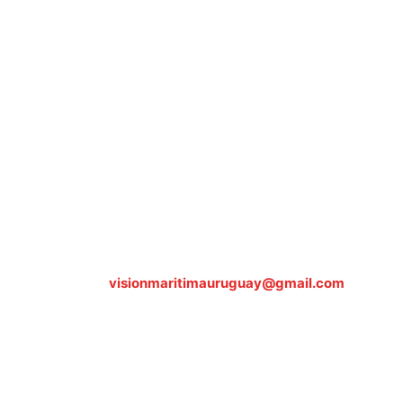
Sobre nosotros
ASOCIACIÓN CULTURAL Y EDUCATIVA URUGUAY
MARÍTIMO Personería Jurídica M.E.C Nº10457
Dr. Alejandro Beisso 1618.
Telefax (0598) 2 403 62 25
Organización Civil Sin Fines de Lucro
Contáctanos:
visionmaritimauruguay@gmail.com