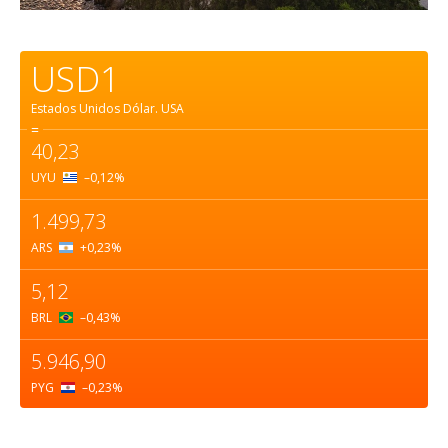
USD1
Estados Unidos Dólar.
USA
=
40,23
UYU
–0,12
%
1.499,73
ARS
+0,23
%
5,12
BRL
–0,43
%
5.946,90
PYG
–0,23
%