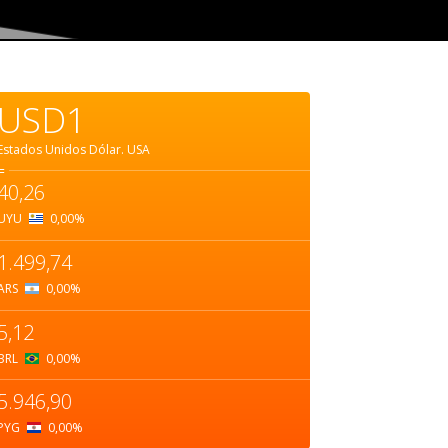
USD1
Estados Unidos Dólar.
USA
=
40,26
UYU
0,00
%
1.499,74
ARS
0,00
%
5,12
BRL
0,00
%
5.946,90
PYG
0,00
%