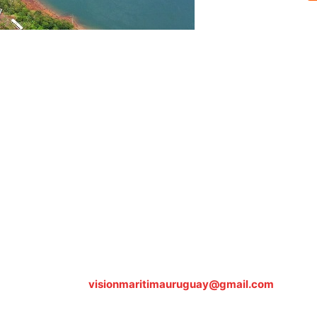
Sobre nosotros
ASOCIACIÓN CULTURAL Y EDUCATIVA URUGUAY MARÍTIMO 
Dr. Alejandro Beisso 1618.
Telefax (0598) 2 403 62 25
Organización Civil Sin Fines de Lucro
Contáctanos:
visionmaritimauruguay@gmail.com