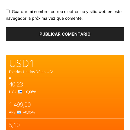
Guardar mi nombre, correo electrónico y sitio web en este
navegador la próxima vez que comente.
USD1
Estados Unidos Dólar.
USA
=
40,23
UYU
–0,06
%
1.499,00
ARS
–0,05
%
5,10