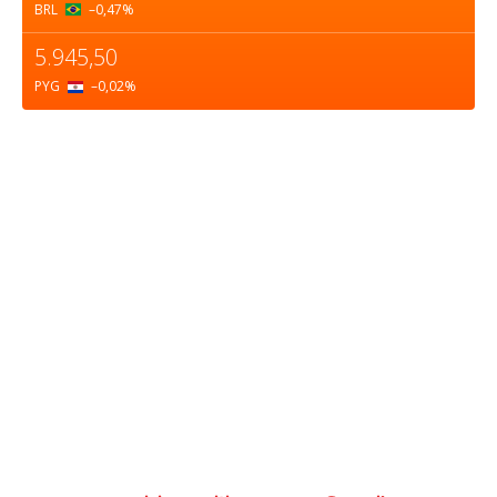
BRL
–0,47
%
5.945,50
PYG
–0,02
%
Sobre nosotros
ASOCIACIÓN CULTURAL Y EDUCATIVA URUGUAY
MARÍTIMO Personería Jurídica M.E.C Nº10457
Dr. Alejandro Beisso 1618.
Telefax (0598) 2 403 62 25
Organización Civil Sin Fines de Lucro