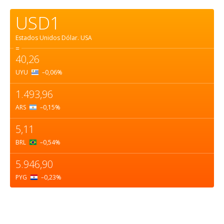
USD1
Estados Unidos Dólar.
USA
=
40,26
UYU
–0,06
%
1.493,96
ARS
–0,15
%
5,11
BRL
–0,54
%
5.946,90
PYG
–0,23
%