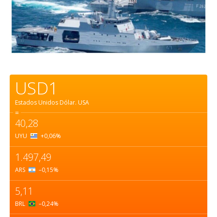
USD1
Estados Unidos Dólar.
USA
=
40,28
UYU
+0,06
%
1.497,49
ARS
–0,15
%
5,11
BRL
–0,24
%