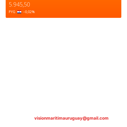
5.945,50
PYG
–0,02
%
Sobre nosotros
ASOCIACIÓN CULTURAL Y EDUCATIVA URUGUAY
MARÍTIMO Personería Jurídica M.E.C Nº10457
Dr. Alejandro Beisso 1618.
Telefax (0598) 2 403 62 25
Organización Civil Sin Fines de Lucro
Contáctanos:
visionmaritimauruguay@gmail.com