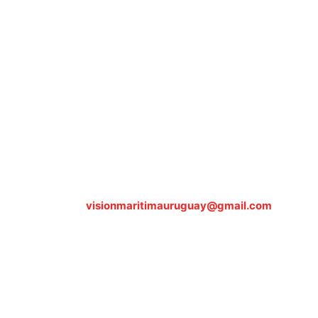
Sobre nosotros
ASOCIACIÓN CULTURAL Y EDUCATIVA URUGUAY
MARÍTIMO Personería Jurídica M.E.C Nº10457
Dr. Alejandro Beisso 1618.
Telefax (0598) 2 403 62 25
Organización Civil Sin Fines de Lucro
Contáctanos:
visionmaritimauruguay@gmail.com
© Visión Marítima