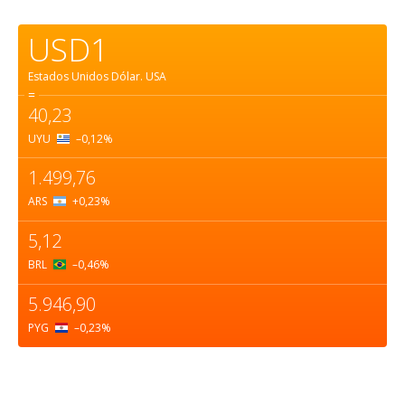
USD1
Estados Unidos Dólar.
USA
=
40,23
UYU
–0,12
%
1.499,76
ARS
+0,23
%
5,12
BRL
–0,46
%
5.946,90
PYG
–0,23
%