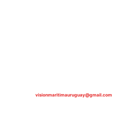
Sobre nosotros
ASOCIACIÓN CULTURAL Y EDUCATIVA URUGUAY
MARÍTIMO Personería Jurídica M.E.C Nº10457
Dr. Alejandro Beisso 1618.
Telefax (0598) 2 403 62 25
Organización Civil Sin Fines de Lucro
Contáctanos:
visionmaritimauruguay@gmail.com