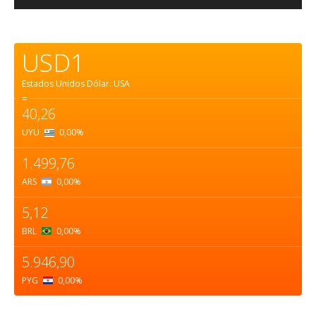
USD1
Estados Unidos Dólar.
USA
=
40,26
UYU
0,00
%
1.499,76
ARS
0,00
%
5,12
BRL
0,00
%
5.946,90
PYG
0,00
%