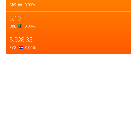
ARS
0,00
%
5,10
BRL
0,00
%
5.928,35
PYG
0,00
%
Sobre nosotros
ASOCIACIÓN CULTURAL Y EDUCATIVA URUGUAY
MARÍTIMO Personería Jurídica M.E.C Nº10457