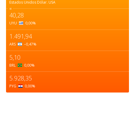
Estados Unidos Dólar.
USA
=
40,28
UYU
0,00
%
1.491,94
ARS
–0,47
%
5,10
BRL
0,00
%
5.928,35
PYG
0,00
%