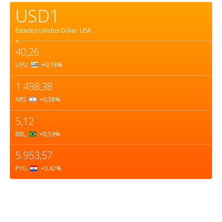
USD1
Estados Unidos Dólar.
USA
=
40,26
UYU
+0,18
%
1.498,38
ARS
+0,38
%
5,12
BRL
+0,59
%
5.953,57
PYG
+0,42
%