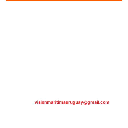
Sobre nosotros
ASOCIACIÓN CULTURAL Y EDUCATIVA URUGUAY
MARÍTIMO Personería Jurídica M.E.C Nº10457
Dr. Alejandro Beisso 1618.
Telefax (0598) 2 403 62 25
Organización Civil Sin Fines de Lucro
Contáctanos:
visionmaritimauruguay@gmail.com