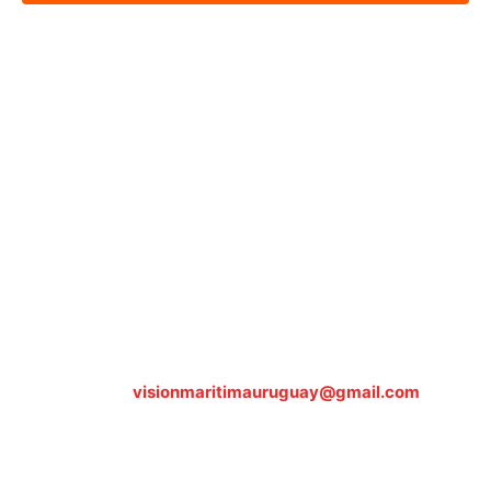
Sobre nosotros
ASOCIACIÓN CULTURAL Y EDUCATIVA URUGUAY
MARÍTIMO Personería Jurídica M.E.C Nº10457
Dr. Alejandro Beisso 1618.
Telefax (0598) 2 403 62 25
Organización Civil Sin Fines de Lucro
Contáctanos:
visionmaritimauruguay@gmail.com