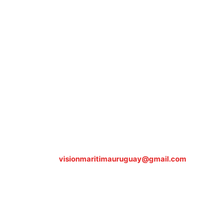
Sobre nosotros
ASOCIACIÓN CULTURAL Y EDUCATIVA URUGUAY
MARÍTIMO Personería Jurídica M.E.C Nº10457
Dr. Alejandro Beisso 1618.
Telefax (0598) 2 403 62 25
Organización Civil Sin Fines de Lucro
Contáctanos:
visionmaritimauruguay@gmail.com