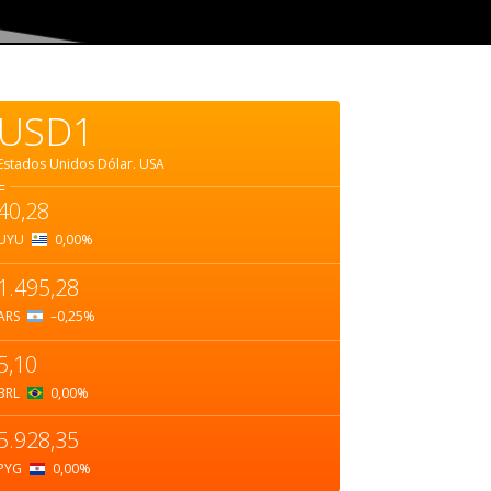
USD1
Estados Unidos Dólar.
USA
=
40,28
UYU
0,00
%
1.495,28
ARS
–0,25
%
5,10
BRL
0,00
%
5.928,35
PYG
0,00
%