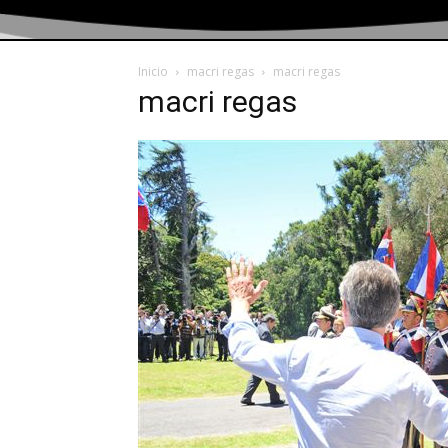
Inicio
macri regas
macri regas
macri regas