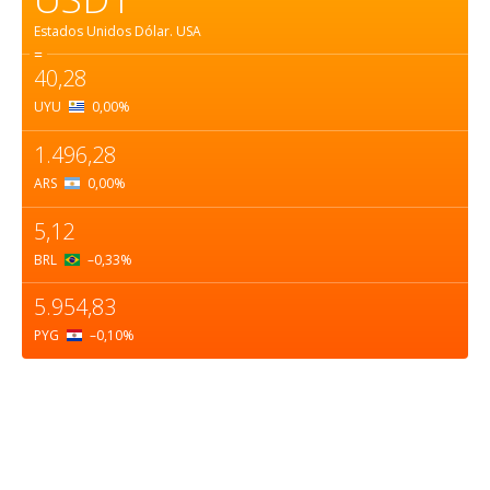
Estados Unidos Dólar.
USA
=
40,28
UYU
0,00
%
1.496,28
ARS
0,00
%
5,12
BRL
–0,33
%
5.954,83
PYG
–0,10
%