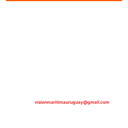
Sobre nosotros
ASOCIACIÓN CULTURAL Y EDUCATIVA URUGUAY
MARÍTIMO Personería Jurídica M.E.C Nº10457
Dr. Alejandro Beisso 1618.
Telefax (0598) 2 403 62 25
Organización Civil Sin Fines de Lucro
Contáctanos:
visionmaritimauruguay@gmail.com