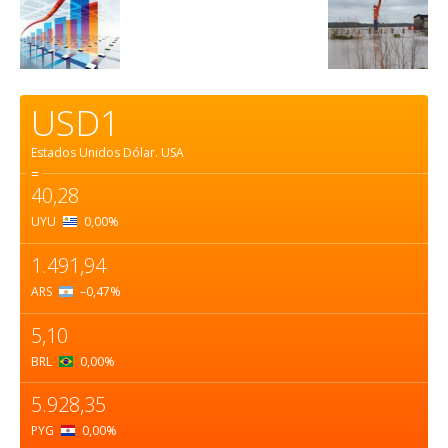
USD1
Estados Unidos Dólar.
USA
=
40,28
UYU
0,00
%
1.491,94
ARS
–0,47
%
5,10
BRL
0,00
%
5.928,35
PYG
0,00
%