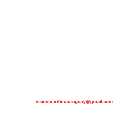
Sobre nosotros
ASOCIACIÓN CULTURAL Y EDUCATIVA URUGUAY
MARÍTIMO Personería Jurídica M.E.C Nº10457
Dr. Alejandro Beisso 1618.
Telefax (0598) 2 403 62 25
Organización Civil Sin Fines de Lucro
Contáctanos:
visionmaritimauruguay@gmail.com