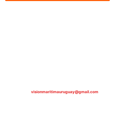
Sobre nosotros
ASOCIACIÓN CULTURAL Y EDUCATIVA URUGUAY
MARÍTIMO Personería Jurídica M.E.C Nº10457
Dr. Alejandro Beisso 1618.
Telefax (0598) 2 403 62 25
Organización Civil Sin Fines de Lucro
Contáctanos:
visionmaritimauruguay@gmail.com