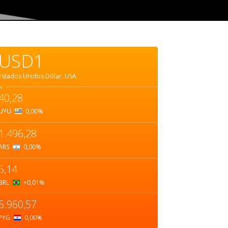
USD1
Estados Unidos Dólar.
USA
=
40,28
UYU
0,00
%
1.496,28
ARS
0,00
%
5,14
BRL
+0,01
%
5.960,57
PYG
0,00
%