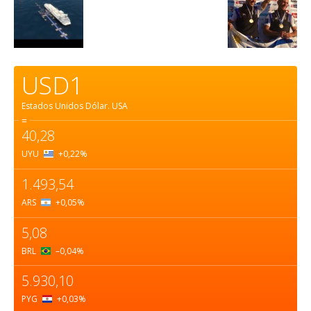
USD1
Estados Unidos Dólar.
USA
=
40,28
UYU
+0,22
%
1.493,54
ARS
+0,05
%
5,08
BRL
–0,04
%
5.930,10
PYG
+0,03
%