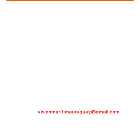
Sobre nosotros
ASOCIACIÓN CULTURAL Y EDUCATIVA URUGUAY
MARÍTIMO Personería Jurídica M.E.C Nº10457
Dr. Alejandro Beisso 1618.
Telefax (0598) 2 403 62 25
Organización Civil Sin Fines de Lucro
Contáctanos:
visionmaritimauruguay@gmail.com