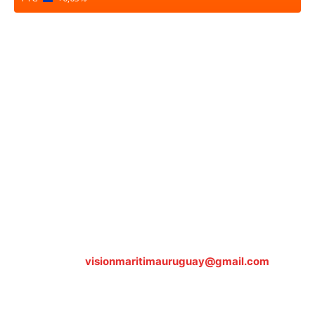
Sobre nosotros
ASOCIACIÓN CULTURAL Y EDUCATIVA URUGUAY
MARÍTIMO Personería Jurídica M.E.C Nº10457
Dr. Alejandro Beisso 1618.
Telefax (0598) 2 403 62 25
Organización Civil Sin Fines de Lucro
Contáctanos:
visionmaritimauruguay@gmail.com