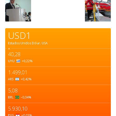
USD1
Estados Unidos Dólar.
USA
=
40,28
UYU
+0,22
%
1.499,01
ARS
+0,42
%
5,08
BRL
–0,04
%
5.930,10
PYG
+0,03
%