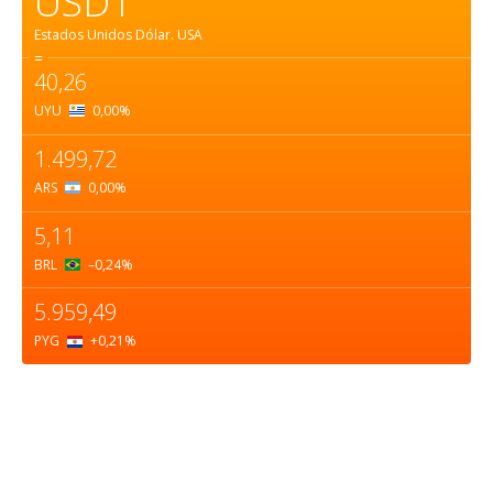
USD1
Estados Unidos Dólar.
USA
=
40,26
UYU
0,00
%
1.499,72
ARS
0,00
%
5,11
BRL
–0,24
%
5.959,49
PYG
+0,21
%