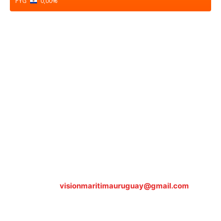
PYG
0,00
%
Sobre nosotros
ASOCIACIÓN CULTURAL Y EDUCATIVA URUGUAY
MARÍTIMO Personería Jurídica M.E.C Nº10457
Dr. Alejandro Beisso 1618.
Telefax (0598) 2 403 62 25
Organización Civil Sin Fines de Lucro
Contáctanos:
visionmaritimauruguay@gmail.com