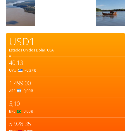
USD1
Estados Unidos Dólar.
USA
=
40,13
UYU
–0,37
%
1.499,00
ARS
0,00
%
5,10
BRL
0,00
%
5.928,35