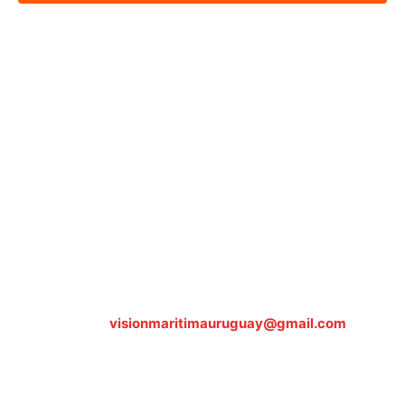
Sobre nosotros
ASOCIACIÓN CULTURAL Y EDUCATIVA URUGUAY
MARÍTIMO Personería Jurídica M.E.C Nº10457
Dr. Alejandro Beisso 1618.
Telefax (0598) 2 403 62 25
Organización Civil Sin Fines de Lucro
Contáctanos:
visionmaritimauruguay@gmail.com