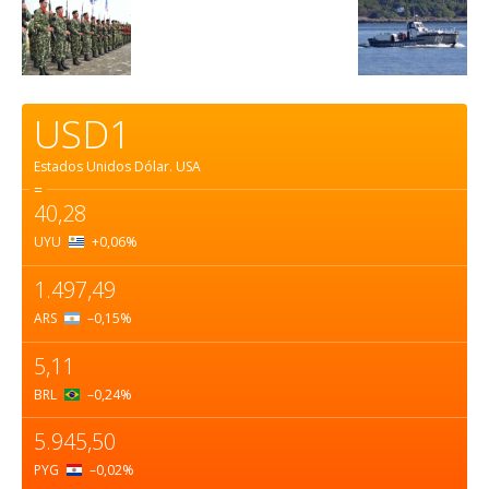
USD1
Estados Unidos Dólar.
USA
=
40,28
UYU
+0,06
%
1.497,49
ARS
–0,15
%
5,11
BRL
–0,24
%
5.945,50
PYG
–0,02
%