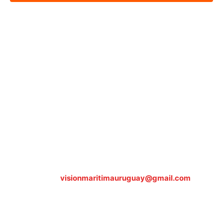
Sobre nosotros
ASOCIACIÓN CULTURAL Y EDUCATIVA URUGUAY
MARÍTIMO Personería Jurídica M.E.C Nº10457
Dr. Alejandro Beisso 1618.
Telefax (0598) 2 403 62 25
Organización Civil Sin Fines de Lucro
Contáctanos:
visionmaritimauruguay@gmail.com