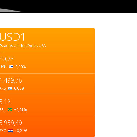
USD1
Estados Unidos Dólar.
USA
=
40,26
UYU
0,00
%
1.499,76
ARS
0,00
%
5,12
BRL
+0,01
%
5.959,49
PYG
+0,21
%