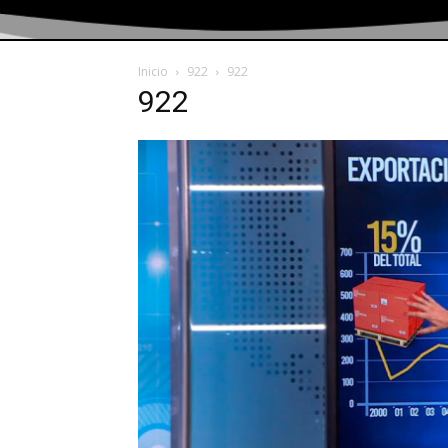
Inicio
922
922
922