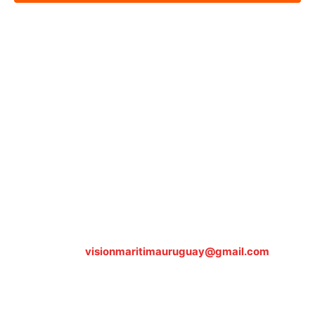
Sobre nosotros
ASOCIACIÓN CULTURAL Y EDUCATIVA URUGUAY
MARÍTIMO Personería Jurídica M.E.C Nº10457
Dr. Alejandro Beisso 1618.
Telefax (0598) 2 403 62 25
Organización Civil Sin Fines de Lucro
Contáctanos:
visionmaritimauruguay@gmail.com