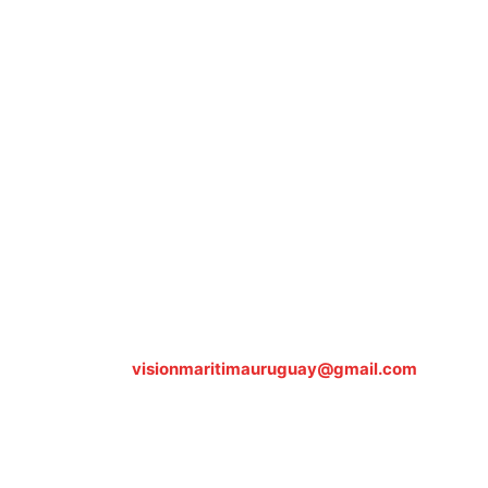
Sobre nosotros
ASOCIACIÓN CULTURAL Y EDUCATIVA URUGUAY
MARÍTIMO Personería Jurídica M.E.C Nº10457
Dr. Alejandro Beisso 1618.
Telefax (0598) 2 403 62 25
Organización Civil Sin Fines de Lucro
Contáctanos:
visionmaritimauruguay@gmail.com