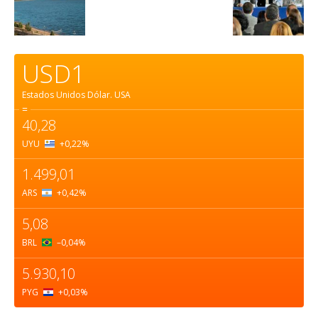
USD1
Estados Unidos Dólar.
USA
=
40,28
UYU
+0,22
%
1.499,01
ARS
+0,42
%
5,08
BRL
–0,04
%
5.930,10
PYG
+0,03
%