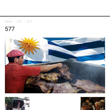
Inicio
577
577
577