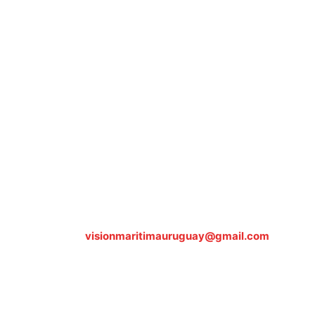
Sobre nosotros
ASOCIACIÓN CULTURAL Y EDUCATIVA URUGUAY
MARÍTIMO Personería Jurídica M.E.C Nº10457
Dr. Alejandro Beisso 1618.
Telefax (0598) 2 403 62 25
Organización Civil Sin Fines de Lucro
Contáctanos:
visionmaritimauruguay@gmail.com