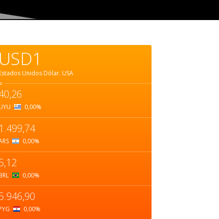
USD1
Estados Unidos Dólar.
USA
=
40,26
UYU
0,00
%
1.499,74
ARS
0,00
%
5,12
BRL
0,00
%
5.946,90
PYG
0,00
%