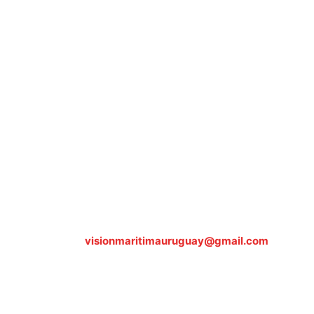
Sobre nosotros
ASOCIACIÓN CULTURAL Y EDUCATIVA URUGUAY
MARÍTIMO Personería Jurídica M.E.C Nº10457
Dr. Alejandro Beisso 1618.
Telefax (0598) 2 403 62 25
Organización Civil Sin Fines de Lucro
Contáctanos:
visionmaritimauruguay@gmail.com