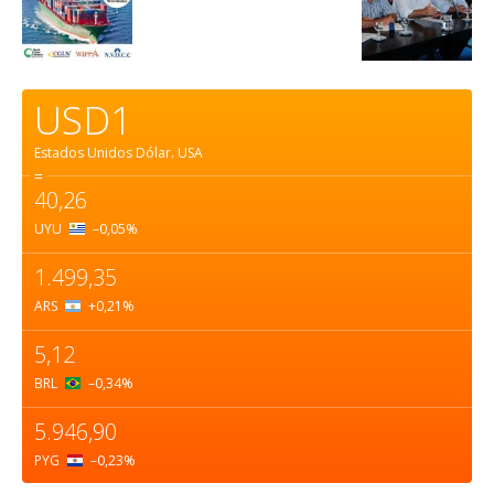
USD1
Estados Unidos Dólar.
USA
=
40,26
UYU
–0,05
%
1.499,35
ARS
+0,21
%
5,12
BRL
–0,34
%
5.946,90
PYG
–0,23
%