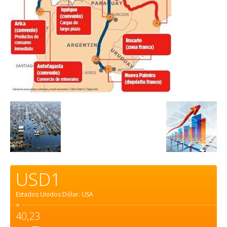
USD1
Estados Unidos Dólar.
USA
=
40,23