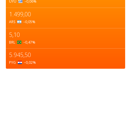
UYU
–0,06
%
1.499,00
ARS
–0,05
%
5,10
BRL
–0,47
%
5.945,50
PYG
–0,02
%
Sobre nosotros
ASOCIACIÓN CULTURAL Y EDUCATIVA URUGUAY