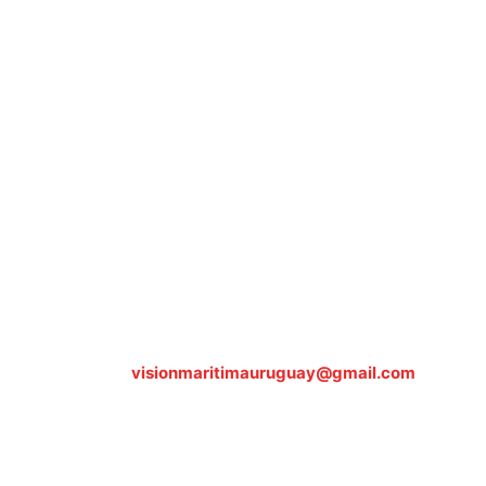
Sobre nosotros
ASOCIACIÓN CULTURAL Y EDUCATIVA URUGUAY
MARÍTIMO Personería Jurídica M.E.C Nº10457
Dr. Alejandro Beisso 1618.
Telefax (0598) 2 403 62 25
Organización Civil Sin Fines de Lucro
Contáctanos:
visionmaritimauruguay@gmail.com