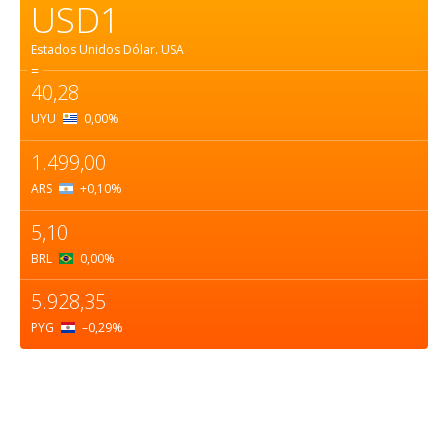
USD1
Estados Unidos Dólar.
USA
=
40,28
UYU
0,00
%
1.499,00
ARS
+0,10
%
5,10
BRL
0,00
%
5.928,35
PYG
–0,29
%