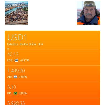
USD1
Estados Unidos Dólar.
USA
=
40,13
UYU
–0,37
%
1.499,00
ARS
0,00
%
5,10
BRL
0,00
%
5.928,35