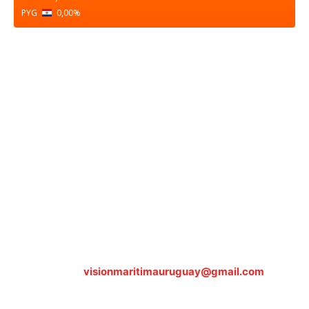
PYG
0,00
%
Sobre nosotros
ASOCIACIÓN CULTURAL Y EDUCATIVA URUGUAY
MARÍTIMO Personería Jurídica M.E.C Nº10457
Dr. Alejandro Beisso 1618.
Telefax (0598) 2 403 62 25
Organización Civil Sin Fines de Lucro
Contáctanos:
visionmaritimauruguay@gmail.com