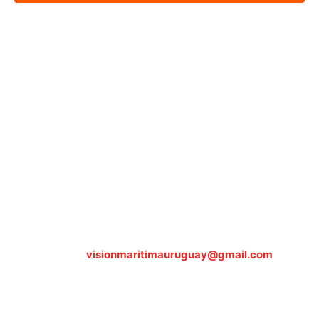
Sobre nosotros
ASOCIACIÓN CULTURAL Y EDUCATIVA URUGUAY
MARÍTIMO Personería Jurídica M.E.C Nº10457
Dr. Alejandro Beisso 1618.
Telefax (0598) 2 403 62 25
Organización Civil Sin Fines de Lucro
Contáctanos:
visionmaritimauruguay@gmail.com