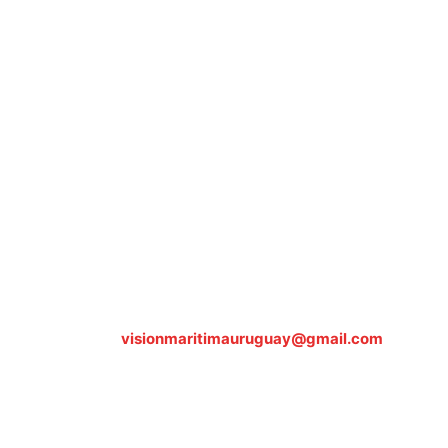
Sobre nosotros
ASOCIACIÓN CULTURAL Y EDUCATIVA URUGUAY
MARÍTIMO Personería Jurídica M.E.C Nº10457
Dr. Alejandro Beisso 1618.
Telefax (0598) 2 403 62 25
Organización Civil Sin Fines de Lucro
Contáctanos:
visionmaritimauruguay@gmail.com