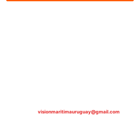
Sobre nosotros
ASOCIACIÓN CULTURAL Y EDUCATIVA URUGUAY
MARÍTIMO Personería Jurídica M.E.C Nº10457
Dr. Alejandro Beisso 1618.
Telefax (0598) 2 403 62 25
Organización Civil Sin Fines de Lucro
Contáctanos:
visionmaritimauruguay@gmail.com