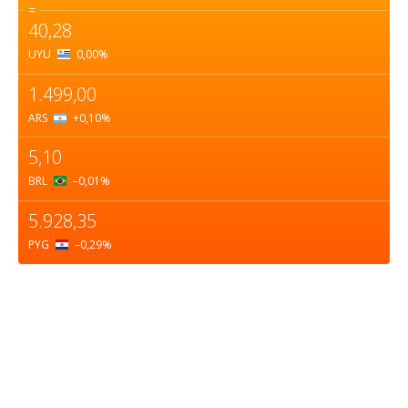
=
40,28
UYU
0,00
%
1.499,00
ARS
+0,10
%
5,10
BRL
–0,01
%
5.928,35
PYG
–0,29
%
Sobre nosotros