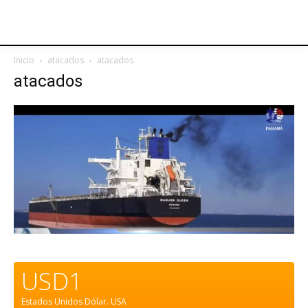
Inicio
atacados
atacados
atacados
USD1
Estados Unidos Dólar.
USA