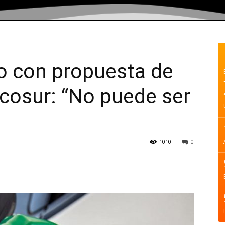
o con propuesta de
ercosur: “No puede ser
1010
0