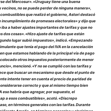
irse del Mercosur». «Uruguay tiene una buena
s vecinos, no se puede perder de ninguna manera»,
 combustibles que realizó el gobierno, Astori destacó
e incumplimiento de promeses electorales» y dijo que
iba a haber ajustes importantes de tarifas y que no
s dos cosas». «Hizo ajuste de tarifas que están
egundo lugar subió impuestos», indicó. «Empezando
timulante que tenía el pago del IVA en la cancelación
ren que estamos hablando de la principal vía de pago
n colocado otros impuestos posteriormente de menor
ncio», mencionó. «Y no se cumplió con las tarifas y
arece que buscar un mecanismo que desde el punto de
nte intente tener en cuenta el precio de paridad de
nsiderarse correcto y que al mismo tiempo bien
A eso habría que agregar, por supuesto, el
cap a esos combustibles», acotó. «Discrepo
aso, en términos generales con las tarifas. Durante