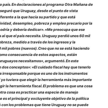
ro país. En declaraciones al programa Otra Mañana de
 aseguró que Uruguay, desde el punto de vista
erente a la que hacía su partido y que está
tividad, desempleo, pobreza y empleo precario por la
podría y debería dedicar». «Me preocupa que ese
 al que el país necesita. Uruguay perdió unos 60 mil
obreza, medido a través de los ingresos y la
0 mil pobres (nuevos). Creo que no se está haciendo
 como consecuencia de estos aspectos, están
 uruguayos necesitamos», argumentó. En este
n dos conceptos»: «El cuidado fiscal hay que tenerlo
a irresponsable porque es uno de los instrumentos
 yo tuviera que elegir la herramienta más importante
egir la herramienta fiscal. El problema es que una cosa
y otra cosa es practicar una especie de manejo
es el principal y excluyente objetivo de la política
á con los problemas que tiene Uruguay no se puede