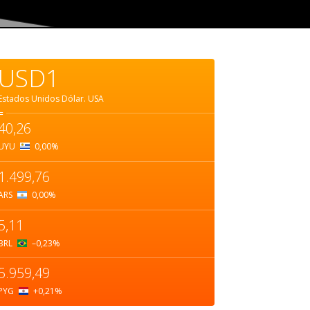
USD1
Estados Unidos Dólar.
USA
=
40,26
UYU
0,00
%
1.499,76
ARS
0,00
%
5,11
BRL
–0,23
%
5.959,49
PYG
+0,21
%