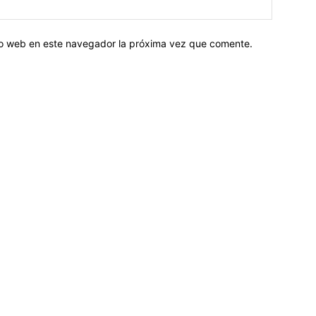
tio web en este navegador la próxima vez que comente.
Sobre nosotros
ASOCIACIÓN CULTURAL Y EDUCATIVA URUGUAY MARÍTIMO 
Dr. Alejandro Beisso 1618.
Telefax (0598) 2 403 62 25